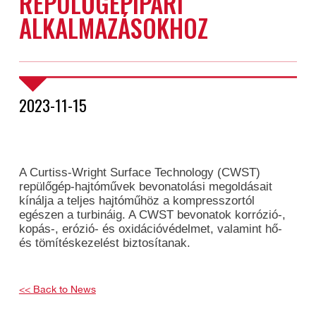
REPÜLŐGÉPIPARI
ALKALMAZÁSOKHOZ
2023-11-15
A Curtiss-Wright Surface Technology (CWST)
repülőgép-hajtóművek bevonatolási megoldásait
kínálja a teljes hajtóműhöz a kompresszortól
egészen a turbináig. A CWST bevonatok korrózió-,
kopás-, erózió- és oxidációvédelmet, valamint hő-
és tömítéskezelést biztosítanak.
<< Back to News