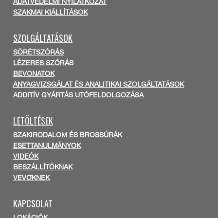
ADATVÉDELMI NYILATKOZAT
SZAKMAI KIÁLLÍTÁSOK
SZOLGÁLTATÁSOK
SÖRÉTSZÓRÁS
LÉZERES SZÓRÁS
BEVONATOK
ANYAGVIZSGÁLAT ÉS ANALITIKAI SZOLGÁLTATÁSOK
ADDITÍV GYÁRTÁS UTÓFELDOLGOZÁSA
LETÖLTÉSEK
SZAKIRODALOM ÉS BROSSÚRÁK
ESETTANULMÁNYOK
VIDEÓK
BESZÁLLÍTÓKNAK
VEVŐKNEK
KAPCSOLAT
LOKÁCIÓK