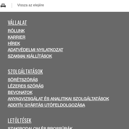
Vissza az elejére
VÁLLALAT
RÓLUNK
KARRIER
HÍREK
ADATVÉDELMI NYILATKOZAT
SZAKMAI KIÁLLÍTÁSOK
SZOLGÁLTATÁSOK
SÖRÉTSZÓRÁS
LÉZERES SZÓRÁS
BEVONATOK
ANYAGVIZSGÁLAT ÉS ANALITIKAI SZOLGÁLTATÁSOK
ADDITÍV GYÁRTÁS UTÓFELDOLGOZÁSA
LETÖLTÉSEK
SZAKIRODALOM ÉS BROSSÚRÁK